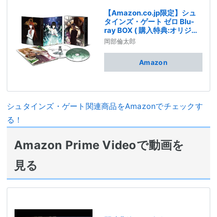
【Amazon.co.jp限定】シュ
タインズ・ゲート ゼロ Blu-
ray BOX ( 購入特典:オリジナ
ルA5キャラファイングラフ付
岡部倫太郎
)
Amazon
シュタインズ・ゲート関連商品をAmazonでチェックす
る！
Amazon Prime Videoで動画を
見る