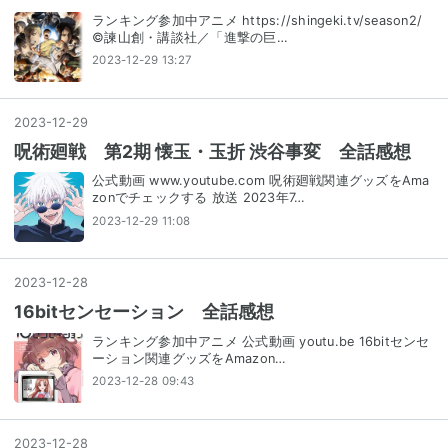
ランキング参加中アニメ https://shingeki.tv/season2/
©諫山創・講談社／「進撃の巨…
2023-12-29 13:27
2023
-
12
-
29
呪術廻戦 第2期 懐玉・玉折 渋谷事変 全話感想
公式動画 www.youtube.com 呪術廻戦関連グッズをAma
zonでチェックする 放送 2023年7…
2023-12-29 11:08
2023
-
12
-
28
16bitセンセーション 全話感想
ランキング参加中アニメ 公式動画 youtu.be 16bitセンセ
ーション関連グッズをAmazon…
2023-12-28 09:43
2023
-
12
-
28