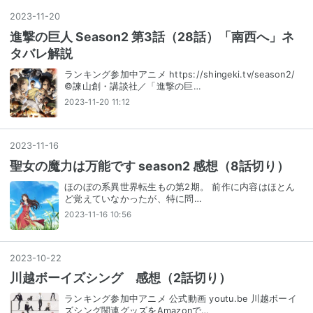
2023
-
11
-
20
進撃の巨人 Season2 第3話（28話）「南西へ」ネ
タバレ解説
ランキング参加中アニメ https://shingeki.tv/season2/
©諫山創・講談社／「進撃の巨…
2023-11-20 11:12
2023
-
11
-
16
聖女の魔力は万能です season2 感想（8話切り）
ほのぼの系異世界転生もの第2期。 前作に内容はほとん
ど覚えていなかったが、特に問…
2023-11-16 10:56
2023
-
10
-
22
川越ボーイズシング 感想（2話切り）
ランキング参加中アニメ 公式動画 youtu.be 川越ボーイ
ズシング関連グッズをAmazonで…