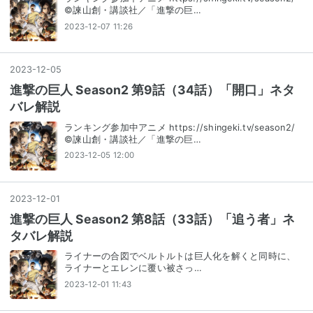
©諫山創・講談社／「進撃の巨…
2023-12-07 11:26
2023
-
12
-
05
進撃の巨人 Season2 第9話（34話）「開口」ネタ
バレ解説
ランキング参加中アニメ https://shingeki.tv/season2/
©諫山創・講談社／「進撃の巨…
2023-12-05 12:00
2023
-
12
-
01
進撃の巨人 Season2 第8話（33話）「追う者」ネ
タバレ解説
ライナーの合図でベルトルトは巨人化を解くと同時に、
ライナーとエレンに覆い被さっ…
2023-12-01 11:43