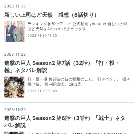
2023
-
11
-
30
新しい上司はど天然 感想（8話切り）
ランキング参加中アニメ 公式動画 youtu.be 新しい上司
はど天然をAmazonでチェックす…
2023-11-30 13:30
2023
-
11
-
29
進撃の巨人 Season2 第7話（32話）「打・投・
極」ネタバレ解説
打・投・極 格闘技の技の種類のこと。 打→パンチ。 投→
投げ技。 極→関節技。 諫山先…
2023-11-29 19:48
2023
-
11
-
29
進撃の巨人 Season2 第6話（31話）「戦士」ネタ
バレ解説